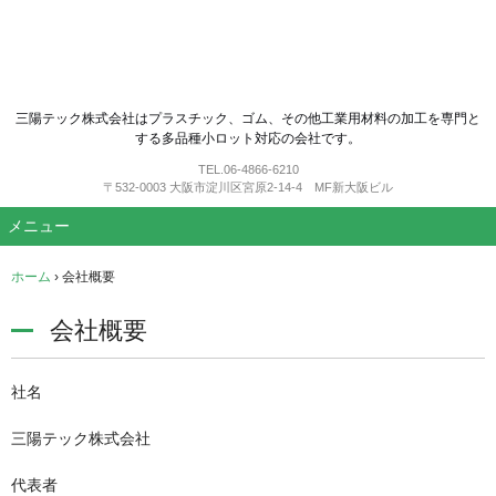
三陽テック株式会社はプラスチック、ゴム、その他工業用材料の加工を専門と
する多品種小ロット対応の会社です。
TEL.
06-4866-6210
〒532-0003 大阪市淀川区宮原2-14-4 MF新大阪ビル
メニュー
コ
ホーム
›
会社概要
ン
テ
会社概要
ン
ツ
へ
社名
ス
キ
三陽テック株式会社
ッ
プ
代表者